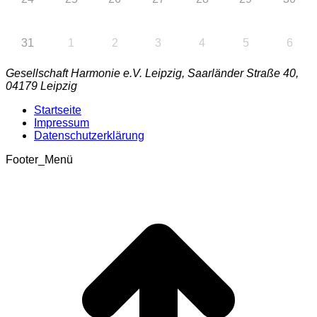
31
1
2
3
4
5
6
Gesellschaft Harmonie e.V. Leipzig, Saarländer Straße 40,
04179 Leipzig
Startseite
Impressum
Datenschutzerklärung
Footer_Menü
t
T