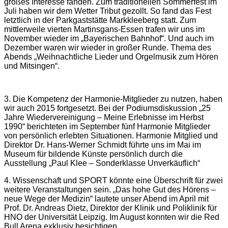
großes Interesse fanden. Zum traditionellen Sommerfest im
Juli haben wir dem Wetter Tribut gezollt. So fand das Fest
letztlich in der Parkgaststätte Markkleeberg statt. Zum
mittlerweile vierten Martinsgans-Essen trafen wir uns im
November wieder im „Bayerischen Bahnhof“. Und auch im
Dezember waren wir wieder in großer Runde. Thema des
Abends „Weihnachtliche Lieder und Orgelmusik zum Hören
und Mitsingen“.
3. Die Kompetenz der Harmonie-Mitglieder zu nutzen, haben
wir auch 2015 fortgesetzt. Bei der Podiumsdiskussion „25
Jahre Wiedervereinigung – Meine Erlebnisse im Herbst
1990“ berichteten im September fünf Harmonie Mitglieder
von persönlich erlebten Situationen. Harmonie Mitglied und
Direktor Dr. Hans-Werner Schmidt führte uns im Mai im
Museum für bildende Künste persönlich durch die
Ausstellung „Paul Klee – Sonderklasse Unverkäuflich“
4. Wissenschaft und SPORT könnte eine Überschrift für zwei
weitere Veranstaltungen sein. „Das hohe Gut des Hörens –
neue Wege der Medizin“ lautete unser Abend im April mit
Prof. Dr. Andreas Dietz, Direktor der Klinik und Poliklinik für
HNO der Universität Leipzig. Im August konnten wir die Red
Bull Arena exklusiv besichtigen.