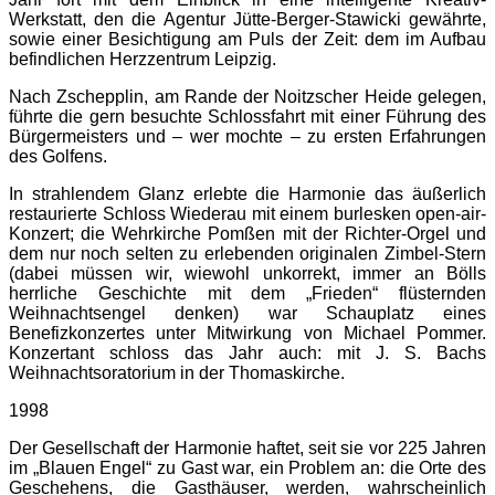
Werkstatt, den die Agentur Jütte-Berger-Stawicki gewährte,
sowie einer Besichtigung am Puls der Zeit: dem im Aufbau
befindlichen Herzzentrum Leipzig.
Nach Zschepplin, am Rande der Noitzscher Heide gelegen,
führte die gern besuchte Schlossfahrt mit einer Führung des
Bürgermeisters und – wer mochte – zu ersten Erfahrungen
des Golfens.
In strahlendem Glanz erlebte die Harmonie das äußerlich
restaurierte Schloss Wiederau mit einem burlesken open-air-
Konzert; die Wehrkirche Pomßen mit der Richter-Orgel und
dem nur noch selten zu erlebenden originalen Zimbel-Stern
(dabei müssen wir, wiewohl unkorrekt, immer an Bölls
herrliche Geschichte mit dem „Frieden“ flüsternden
Weihnachtsengel denken) war Schauplatz eines
Benefizkonzertes unter Mitwirkung von Michael Pommer.
Konzertant schloss das Jahr auch: mit J. S. Bachs
Weihnachtsoratorium in der Thomaskirche.
1998
Der Gesellschaft der Harmonie haftet, seit sie vor 225 Jahren
im „Blauen Engel“ zu Gast war, ein Problem an: die Orte des
Geschehens, die Gasthäuser, werden, wahrscheinlich