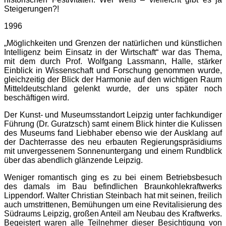
Steigerungen?!
1996
„Möglichkeiten und Grenzen der natürlichen und künstlichen
Intelligenz beim Einsatz in der Wirtschaft“ war das Thema,
mit dem durch Prof. Wolfgang Lassmann, Halle, stärker
Einblick in Wissenschaft und Forschung genommen wurde,
gleichzeitig der Blick der Harmonie auf den wichtigen Raum
Mitteldeutschland gelenkt wurde, der uns später noch
beschäftigen wird.
Der Kunst- und Museumsstandort Leipzig unter fachkundiger
Führung (Dr. Guratzsch) samt einem Blick hinter die Kulissen
des Museums fand Liebhaber ebenso wie der Ausklang auf
der Dachterrasse des neu erbauten Regierungspräsidiums
mit unvergessenem Sonnenuntergang und einem Rundblick
über das abendlich glänzende Leipzig.
Weniger romantisch ging es zu bei einem Betriebsbesuch
des damals im Bau befindlichen Braunkohlekraftwerks
Lippendorf. Walter Christian Steinbach hat mit seinen, freilich
auch umstrittenen, Bemühungen um eine Revitalisierung des
Südraums Leipzig, großen Anteil am Neubau des Kraftwerks.
Begeistert waren alle Teilnehmer dieser Be­sichtigung von