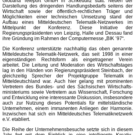
Globana Teleport GmbH in Schkeuditz statt. Neben der
Darstellung des dringenden Handlungsbedarfs seitens der
Wirtschaft sowie der öffentlich-rechtlichen Träger und
Möglichkeiten einer technischen Umsetzung stand der
Aufbau eines Mitteldeutschen Telematik-Netzwerkes im
Mittelpunkt der Konferenz. Diese Initiative der
Regierungspräsidenten von Leipzig, Halle und Dessau fand
ihre Gründung im Rahmen der Computermesse „BIK ’97“.
Die Konferenz unterstützte nachhaltig das oben genannte
Mitteldeutsche Telematik-Netzwerk, das seit 1998 in einer
eigenständigen Rechtsform als eingetragener Verein
arbeitet. Die Leitung und Moderation des Wirtschaftstages
lag in den Händen von Regierungspräsident Steinbach, der
gleichzeitig Sprecher der Projektgruppe Telematik in
Mitteldeutschland war. Auch hier gelang mit prominenten
Vertretern des Bundes- und des Sächsischen Wirtschafts-
ministeriums sowie Vertretern aus Wissenschaft, Forschung
und Entwicklung eine interessante Diskussion, insbesondere
auch zur Nutzung dieses Potentials für mittelständische
Unternehmen, einem immanenten Anliegen der Harmonie.
Inzwischen hat sich ein Mitteldeutsches Telematiknetzwerk
e.V. etabliert.
Die Reihe der Unternehmensbesuche setzte sich in diesem
Jahr fort mit dem Einblick in eine intelligente Kreativ-