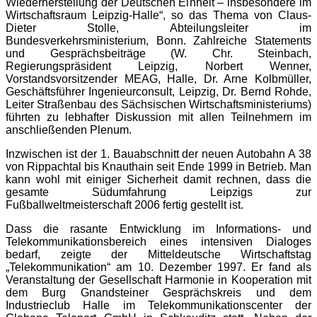
Wiederherstellung der Deutschen Einheit – insbesondere im
Wirtschaftsraum Leipzig-Halle“, so das Thema von Claus-
Dieter Stolle, Abteilungsleiter im
Bundesverkehrsministerium, Bonn. Zahlreiche Statements
und Gesprächsbeiträge (W. Chr. Steinbach,
Regierungspräsident Leipzig, Norbert Wenner,
Vorstandsvorsitzender MEAG, Halle, Dr. Arne Kolbmüller,
Geschäftsführer Ingenieurconsult, Leipzig, Dr. Bernd Rohde,
Leiter Straßenbau des Sächsischen Wirtschaftsministeriums)
führten zu lebhafter Diskussion mit allen Teilnehmern im
anschließenden Plenum.
Inzwischen ist der 1. Bauabschnitt der neuen Autobahn A 38
von Rippachtal bis Knauthain seit Ende 1999 in Betrieb. Man
kann wohl mit einiger Sicherheit damit rechnen, dass die
gesamte Südumfahrung Leipzigs zur
Fußballweltmeisterschaft 2006 fertig gestellt ist.
Dass die rasante Entwicklung im Informations- und
Telekommunikationsbereich eines intensiven Dialoges
bedarf, zeigte der Mitteldeutsche Wirtschaftstag
„Telekommunikation“ am 10. Dezember 1997. Er fand als
Veranstaltung der Gesellschaft Harmonie in Kooperation mit
dem Burg Gnandsteiner Gesprächskreis und dem
Industrieclub Halle im Telekommunikationscenter der