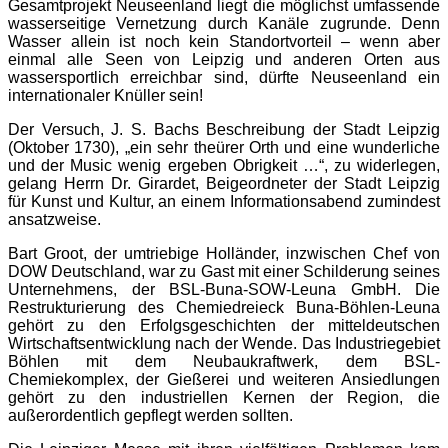
Gesamtprojekt Neuseenland liegt die möglichst umfassende
wasserseitige Vernetzung durch Kanäle zugrunde. Denn
Wasser allein ist noch kein Standortvorteil – wenn aber
einmal alle Seen von Leipzig und anderen Orten aus
wassersportlich erreichbar sind, dürfte Neuseenland ein
internationaler Knüller sein!
Der Versuch, J. S. Bachs Beschreibung der Stadt Leipzig
(Oktober 1730), „ein sehr theürer Orth und eine wunderliche
und der Music wenig ergeben Obrigkeit …“, zu widerlegen,
gelang Herrn Dr. Girardet, Beigeordneter der Stadt Leipzig
für Kunst und Kultur, an einem Informationsabend zumindest
ansatzweise.
Bart Groot, der umtriebige Holländer, inzwischen Chef von
DOW Deutschland, war zu Gast mit einer Schilderung seines
Unternehmens, der BSL-Buna-SOW-Leuna GmbH. Die
Restrukturierung des Chemiedreieck Buna-Böhlen-Leuna
gehört zu den Erfolgsgeschichten der mitteldeutschen
Wirtschaftsentwicklung nach der Wende. Das Industriegebiet
Böhlen mit dem Neubaukraftwerk, dem BSL-
Chemiekomplex, der Gießerei und weiteren Ansiedlungen
gehört zu den industriellen Kernen der Region, die
außerordentlich gepflegt werden sollten.