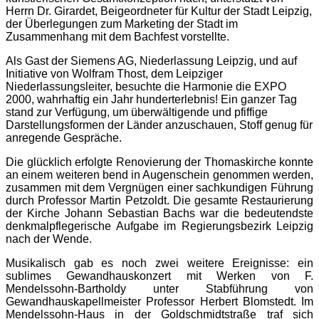
Herrn Dr. Girardet, Beigeordneter für Kultur der Stadt Leipzig,
der Überlegungen zum Marketing der Stadt im
Zusammenhang mit dem Bachfest vorstellte.
Als Gast der Siemens AG, Niederlassung Leipzig, und auf
Initiative von Wolfram Thost, dem Leipziger
Niederlassungsleiter, besuchte die Harmonie die EXPO
2000, wahrhaftig ein Jahr hunderterlebnis! Ein ganzer Tag
stand zur Verfügung, um überwältigende und pfiffige
Darstellungsformen der Länder anzuschauen, Stoff genug für
anregende Gespräche.
Die glücklich erfolgte Renovierung der Thomaskirche konnte
an einem weiteren bend in Augenschein genommen werden,
zusammen mit dem Vergnügen einer sachkundigen Führung
durch Professor Martin Petzoldt. Die gesamte Restaurierung
der Kirche Johann Sebastian Bachs war die bedeutendste
denkmalpflegerische Aufgabe im Regierungsbezirk Leipzig
nach der Wende.
Musikalisch gab es noch zwei weitere Ereignisse: ein
sublimes Gewandhauskonzert mit Werken von F.
Mendelssohn-Bartholdy unter Stabführung von
Gewandhauskapellmeister Professor Herbert Blomstedt. Im
Mendelssohn-Haus in der Goldschmidtstraße traf sich