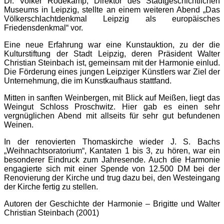
Dr. Volker Rodekamp, Direktor des Stadtgeschichtlichen
Museums in Leipzig, stellte an einem weiteren Abend „Das
Völkerschlachtdenkmal Leipzig als europäisches
Friedensdenkmal“ vor.
Eine neue Erfahrung war eine Kunstauktion, zu der die
Kulturstiftung der Stadt Leipzig, deren Präsident Walter
Christian Steinbach ist, gemeinsam mit der Harmonie einlud.
Die Förderung eines jungen Leipziger Künstlers war Ziel der
Unternehmung, die im Kunstkaufhaus stattfand.
Mitten in sanften Weinbergen, mit Blick auf Meißen, liegt das
Weingut Schloss Proschwitz. Hier gab es einen sehr
vergnüglichen Abend mit allseits für sehr gut befundenen
Weinen.
In der renovierten Thomaskirche wieder J. S. Bachs
„Weihnachtsoratorium“, Kantaten 1 bis 3, zu hören, war ein
besonderer Eindruck zum Jahresende. Auch die Harmonie
engagierte sich mit einer Spende von 12.500 DM bei der
Renovierung der Kirche und trug dazu bei, den Westeingang
der Kirche fertig zu stellen.
Autoren der Geschichte der Harmonie – Brigitte und Walter
Christian Steinbach (2001)