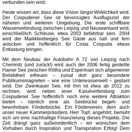
verbunden sein wird.
Heute wissen wir, dass diese Vision längst Wirklichkeit wird.
Der Cospudener See ist bevorzugtes Ausflugsziel der
näheren und weiteren Umgebung. Die erste schiffbare
Wasserverbindung zwischen Leipzig und Neuseenland wird,
einschließlich Schleuse, etwa 2003 befahrbar sein. 2004
wird der Markkleeberges See Gäste aus nah und fern
anlocken und hoffentlich für Costa Cospuda etwas
Entlastung bringen.
Mit dem Neubau der Autobahn A 72 von Leipzig nach
Chemnitz (und zurück!) wird auch der 2006 fertig gestellte
Hainer See zwischen Rötha und Espenhain sich allgemeiner
Beliebtheit erfreuen – zumal dort ganz besondere
Publikumsmagneten – wie eine Unterwasserwelt – geplant
sind. Der Zwenkauer See, mit ihm ist etwa ab 2012 zu
rechnen, wird neben einer Kanalverbindung zum
Cospudener See hoffentlich noch eine weitere Attraktion
bieten – nämlich eine als Seebrücke begeh- und
bewohnbare Förderbrücke. Ein Förderverein, dem auch
unser neuer Kammerpräsident, Herr Topf, angehört, bemüht
sich um eine nachhaltige Finanzierung dieses Projekts. Die
Zeit drängt ganz außerordentlich – wir wünschen dem
Vorhaben durch Inspiration und Transpiration Erfolg! Dem