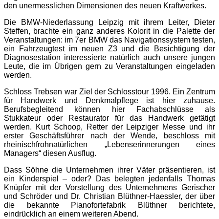
den unermesslichen Dimensionen des neuen Kraftwerkes.
Die BMW-Niederlassung Leipzig mit ihrem Leiter, Dieter
Steffen, brachte ein ganz anderes Kolorit in die Palette der
Veranstaltungen: im 7er BMW das Navigationssystem testen,
ein Fahrzeugtest im neuen Z3 und die Besichtigung der
Diagnosestation interessierte natürlich auch unsere jungen
Leute, die im Übrigen gern zu Veranstaltungen eingeladen
werden.
Schloss Trebsen war Ziel der Schlosstour 1996. Ein Zentrum
für Handwerk und Denkmalpflege ist hier zuhause.
Berufsbegleitend können hier Fachabschlüsse als
Stukkateur oder Restaurator für das Handwerk getätigt
werden. Kurt Schoop, Retter der Leipziger Messe und ihr
erster Geschäftsführer nach der Wende, beschloss mit
rheinisch­frohnatürlichen „Lebenserinnerungen eines
Managers“ diesen Ausflug.
Dass Söhne die Unternehmen ihrer Väter präsentieren, ist
ein Kinderspiel – oder? Das belegten jedenfalls Thomas
Knüpfer mit der Vorstellung des Unternehmens Gerischer
und Schröder und Dr. Christian Blüthner-Haessler, der über
die bekannte Pianofortefabrik Blüthner berichtete,
eindrücklich an einem weiteren Abend.