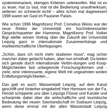
systemimmanent, strengen Kriterien unterworfen. Mal ist es
zu teuer, mal zu laut, mal ist die Bedienung unaufmerksam,
seltener: es schmeckt nicht! – alles schon mal dagewesen!
1998 waren wir Gast im Paulaner Palais.
Wie schon 1996 Magnifizenz Prof. Cornelius Weiss war der
neue Rektor der Universität ein hochinteressanter
Gesprächspartner der Harmonie. Magnifizenz Prof. Volker
Bigl stellte seinen Vortrag über die Zukunft der Universität
Leipzig ganz in internationale Zu­sammenhänge und
marktwirtschaftliche Überlegungen.
„Schön, dass ich nicht mehr studieren muss“, mag sicher
mancher dabei gedacht haben, aber nun ernsthaft: Da bieten
sich gerade durch internationale Verbin-dungen und Koop-
Möglichkeiten fast unbegrenzte Forschungsformen und -
ziele, eine interessante, eigene Welt mit ungeahnten weiten
Entfaltungsmöglichkeiten…
Das gab es auch: Wasserstadt Leipzig: auf dem Kanal
geschifft und hinterher eingekehrt! Herr Hermann von der Fa.
Herold schipperte uns über Leipzigs Flüsse und Kanäle und
schwärmte dabei über die wirtschaftliche und touristische
Bedeutung der neuen Seenlandschaft im Südraum Leipzig,
wenn diese einmal mit der alten Wasserstadt Leipzig