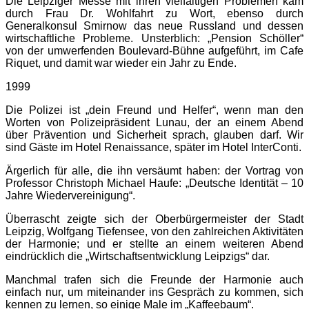
Die Leipziger Messe mit ihren vielfältigen Problemen kam
durch Frau Dr. Wohlfahrt zu Wort, ebenso durch
Generalkonsul Smirnow das neue Russland und dessen
wirtschaftliche Probleme. Unsterblich: „Pension Schöller“
von der umwerfenden Boulevard-Bühne aufgeführt, im Cafe
Riquet, und damit war wieder ein Jahr zu Ende.
1999
Die Polizei ist „dein Freund und Helfer“, wenn man den
Worten von Polizeipräsident Lunau, der an einem Abend
über Prävention und Sicherheit sprach, glauben darf. Wir
sind Gäste im Hotel Renaissance, später im Hotel InterConti.
Ärgerlich für alle, die ihn versäumt haben: der Vortrag von
Professor Christoph Michael Haufe: „Deutsche Identität – 10
Jahre Wiedervereinigung“.
Überrascht zeigte sich der Oberbürgermeister der Stadt
Leipzig, Wolfgang Tiefensee, von den zahlreichen Aktivitäten
der Harmonie; und er stellte an einem weiteren Abend
eindrücklich die „Wirtschaftsentwicklung Leipzigs“ dar.
Manchmal trafen sich die Freunde der Harmonie auch
einfach nur, um miteinander ins Gespräch zu kommen, sich
kennen zu lernen, so einige Male im „Kaffeebaum“.