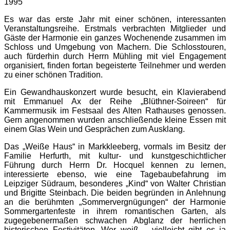
1995
Es war das erste Jahr mit einer schönen, interessanten
Veranstaltungsreihe. Erstmals verbrachten Mitglieder und
Gäste der Harmonie ein ganzes Wochenende zusammen im
Schloss und Umgebung von Machern. Die Schlosstouren,
auch fürderhin durch Herrn Mühling mit viel Engagement
organisiert, finden fortan begeisterte Teilnehmer und werden
zu einer schönen Tradition.
Ein Gewandhauskonzert wurde besucht, ein Klavierabend
mit Emmanuel Ax der Reihe „Blüthner-Soireen“ für
Kammermusik im Festsaal des Alten Rathauses genossen.
Gern angenommen wurden anschließende kleine Essen mit
einem Glas Wein und Gesprächen zum Ausklang.
Das „Weiße Haus“ in Markkleeberg, vormals im Besitz der
Familie Herfurth, mit kultur- und kunstgeschichtlicher
Führung durch Herrn Dr. Hocquel kennen zu lernen,
interessierte ebenso, wie eine Tagebaubefahrung im
Leipziger Südraum, besonderes „Kind“ von Walter Christian
und Brigitte Steinbach. Die beiden begründen in Anlehnung
an die berühmten „Sommervergnügungen“ der Harmonie
Sommergartenfeste in ihrem romantischen Garten, als
zugegebenermaßen schwachen Abglanz der herrlichen
historischen Festivitäten. Wer weiß – vielleicht gibt es ja