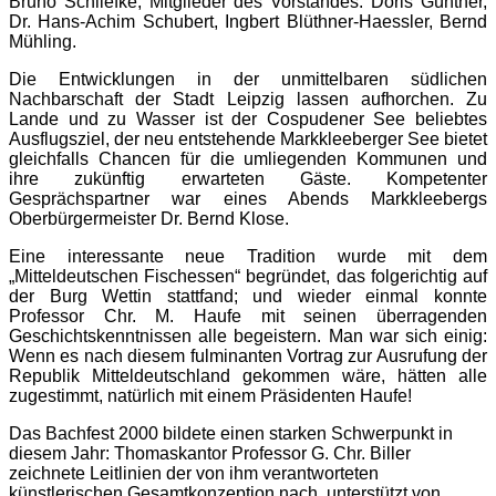
Bruno Schliefke, Mitglieder des Vorstandes: Doris Günther,
Dr. Hans-Achim Schubert, Ingbert Blüthner-Haessler, Bernd
Mühling.
Die Entwicklungen in der unmittelbaren südlichen
Nachbarschaft der Stadt Leipzig lassen aufhorchen. Zu
Lande und zu Wasser ist der Cospudener See beliebtes
Ausflugsziel, der neu entstehende Markkleeberger See bietet
gleichfalls Chancen für die umliegenden Kommunen und
ihre zukünftig erwarteten Gäste. Kompetenter
Gesprächspartner war eines Abends Markkleebergs
Oberbürgermeister Dr. Bernd Klose.
Eine interessante neue Tradition wurde mit dem
„Mitteldeutschen Fischessen“ begründet, das folgerichtig auf
der Burg Wettin stattfand; und wieder einmal konnte
Professor Chr. M. Haufe mit seinen überragenden
Geschichtskenntnissen alle begeistern. Man war sich einig:
Wenn es nach diesem fulminanten Vortrag zur Ausrufung der
Republik Mitteldeutschland gekommen wäre, hätten alle
zugestimmt, natürlich mit einem Präsidenten Haufe!
Das Bachfest 2000 bildete einen starken Schwerpunkt in
diesem Jahr: Thomaskantor Professor G. Chr. Biller
zeichnete Leitlinien der von ihm verantworteten
künstlerischen Gesamtkonzeption nach, unterstützt von