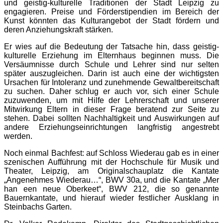
und geistig-kulturelle Traditionen der Stadt Leipzig zu
engagieren. Preise und Förderstipendien im Bereich der
Kunst könnten das Kulturangebot der Stadt fördern und
deren Anziehungskraft stärken.
Er wies auf die Bedeutung der Tatsache hin, dass geistig-
kulturelle Erziehung im Elternhaus beginnen muss. Die
Versäumnisse durch Schule und Lehrer sind nur selten
später auszugleichen. Darin ist auch eine der wichtigsten
Ursachen für Intoleranz und zunehmende Gewaltbereitschaft
zu suchen. Daher schlug er auch vor, sich einer Schule
zuzuwenden, um mit Hilfe der Lehrerschaft und unserer
Mitwirkung Eltern in dieser Frage beratend zur Seite zu
stehen. Dabei sollten Nachhaltigkeit und Auswirkungen auf
andere Erziehungseinrichtungen langfristig angestrebt
werden.
Noch einmal Bachfest: auf Schloss Wiederau gab es in einer
szenischen Aufführung mit der Hochschule für Musik und
Theater, Leipzig, am Originalschauplatz die Kantate
„Angenehmes Wiederau…“, BWV 30a, und die Kantate „Mer
han een neue Oberkeet“, BWV 212, die so genannte
Bauernkantate, und hierauf wieder festlicher Ausklang in
Steinbachs Garten.