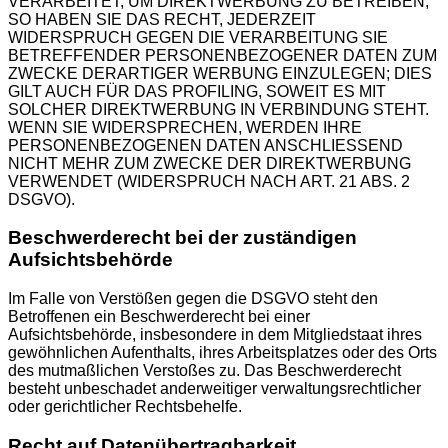
VERARBEITET, UM DIREKTWERBUNG ZU BETREIBEN,
SO HABEN SIE DAS RECHT, JEDERZEIT
WIDERSPRUCH GEGEN DIE VERARBEITUNG SIE
BETREFFENDER PERSONENBEZOGENER DATEN ZUM
ZWECKE DERARTIGER WERBUNG EINZULEGEN; DIES
GILT AUCH FÜR DAS PROFILING, SOWEIT ES MIT
SOLCHER DIREKTWERBUNG IN VERBINDUNG STEHT.
WENN SIE WIDERSPRECHEN, WERDEN IHRE
PERSONENBEZOGENEN DATEN ANSCHLIESSEND
NICHT MEHR ZUM ZWECKE DER DIREKTWERBUNG
VERWENDET (WIDERSPRUCH NACH ART. 21 ABS. 2
DSGVO).
Beschwerde­recht bei der zuständigen
Aufsichts­behörde
Im Falle von Verstößen gegen die DSGVO steht den
Betroffenen ein Beschwerderecht bei einer
Aufsichtsbehörde, insbesondere in dem Mitgliedstaat ihres
gewöhnlichen Aufenthalts, ihres Arbeitsplatzes oder des Orts
des mutmaßlichen Verstoßes zu. Das Beschwerderecht
besteht unbeschadet anderweitiger verwaltungsrechtlicher
oder gerichtlicher Rechtsbehelfe.
Recht auf Daten­übertrag­barkeit