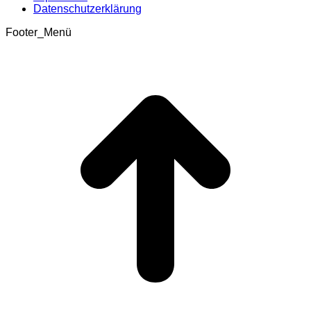
Datenschutzerklärung
Footer_Menü
t
T