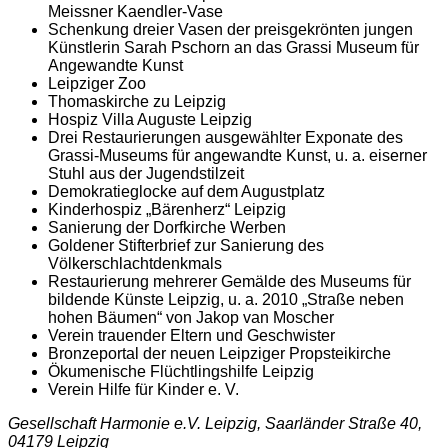
Meissner Kaendler-Vase
Schenkung dreier Vasen der preisgekrönten jungen
Künstlerin Sarah Pschorn an das Grassi Museum für
Angewandte Kunst
Leipziger Zoo
Thomaskirche zu Leipzig
Hospiz Villa Auguste Leipzig
Drei Restaurierungen ausgewählter Exponate des
Grassi-Museums für angewandte Kunst, u. a. eiserner
Stuhl aus der Jugendstilzeit
Demokratieglocke auf dem Augustplatz
Kinderhospiz „Bärenherz“ Leipzig
Sanierung der Dorfkirche Werben
Goldener Stifterbrief zur Sanierung des
Völkerschlachtdenkmals
Restaurierung mehrerer Gemälde des Museums für
bildende Künste Leipzig, u. a. 2010 „Straße neben
hohen Bäumen“ von Jakop van Moscher
Verein trauender Eltern und Geschwister
Bronzeportal der neuen Leipziger Propsteikirche
Ökumenische Flüchtlingshilfe Leipzig
Verein Hilfe für Kinder e. V.
Gesellschaft Harmonie e.V. Leipzig, Saarländer Straße 40,
04179 Leipzig