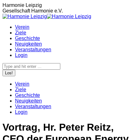
Zum
Harmonie Leipzig
Inhalt
Gesellschaft Harmonie e.V.
springen
Verein
Ziele
Geschichte
Neuigkeiten
Veranstaltungen
Login
Search:
Verein
Ziele
Geschichte
Neuigkeiten
Veranstaltungen
Login
Vortrag, Hr. Peter Reitz,
CEO der European Energy