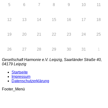
5
6
7
8
9
10
11
12
13
14
15
16
17
18
19
20
21
22
23
24
25
26
27
28
29
30
31
1
Gesellschaft Harmonie e.V. Leipzig, Saarländer Straße 40,
04179 Leipzig
Startseite
Impressum
Datenschutzerklärung
Footer_Menü
t
T