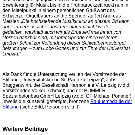
Erweiterung für Musik bis in die Frühbarockzeit rückt nun in
den Mittelpunkt! In einem persönlichen Grußwort des
Schweizer Orgelbauers an die Spender äußert Andreas
Metzler: „
Die hochstehende Musikkultur an diesem Ort kann
ohne ein ebensolches Instrumentarium nicht weiter
gedeihen, weshalb auch wir als Erbauerfirma Ihnen von
Herzen dankbar sind, mit Ihrer Spende einen weiteren
großen Schritt zur Vollendung dieser Schwalbennestorgel
beizutragen – zum Lobe Gottes und zur Ehre der Universität
Leipzig.“
Als Dank für die Unterstüztung verlieh der Vorsitzende der
Stiftung „Universitätskirche St. Pauli zu Leipzig“, Jobst
Brüggenwirth, der Gesellschaft Harmonie e.V. Leipzig (v.d.d.
Vorsitzenden Volker Schmidt) und der POMMER
Spezialbetonbau GmbH Leipzig (v.d.d. GF Michael Pommer)
jeweils die kunstvoll gefertigte, bronzene
Paulusmedaille der
Stiftung
(siehe Bild, Personen v.r.n.l).
Weitere Beiträge