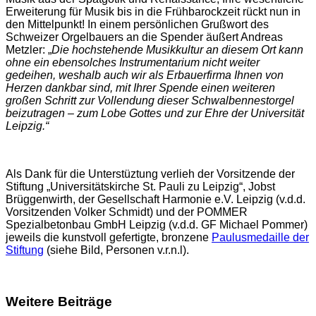
Erweiterung für Musik bis in die Frühbarockzeit rückt nun in
den Mittelpunkt! In einem persönlichen Grußwort des
Schweizer Orgelbauers an die Spender äußert Andreas
Metzler: „
Die hochstehende Musikkultur an diesem Ort kann
ohne ein ebensolches Instrumentarium nicht weiter
gedeihen, weshalb auch wir als Erbauerfirma Ihnen von
Herzen dankbar sind, mit Ihrer Spende einen weiteren
großen Schritt zur Vollendung dieser Schwalbennestorgel
beizutragen – zum Lobe Gottes und zur Ehre der Universität
Leipzig.“
Als Dank für die Unterstüztung verlieh der Vorsitzende der
Stiftung „Universitätskirche St. Pauli zu Leipzig“, Jobst
Brüggenwirth, der Gesellschaft Harmonie e.V. Leipzig (v.d.d.
Vorsitzenden Volker Schmidt) und der POMMER
Spezialbetonbau GmbH Leipzig (v.d.d. GF Michael Pommer)
jeweils die kunstvoll gefertigte, bronzene
Paulusmedaille der
Stiftung
(siehe Bild, Personen v.r.n.l).
Weitere Beiträge