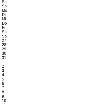
Sa.
So.
Mo
Di
Mi
Do
Fr
Sa
So
27
28
29
30
31
1
2
3
4
5
6
7
8
9
10
11