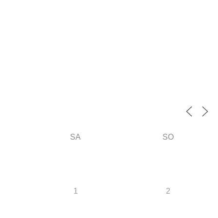
SA
SO
1
2