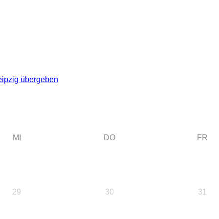
eipzig übergeben
MI
DO
FR
29
30
31