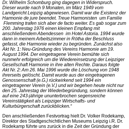
Dr. Wilhelm Schomburg ging dagegen in Widerspruch.
Dieser wurde nach 9 Monaten, im März 1949 vom
Landgericht Leipzig abgewiesen. Damit war die Existenz der
Harmonie de jure beendet. Treue Harmonisten um Familie
Flemming trafen sich aber de facto weiter. Es gab sogar zum
200. Jahrestag 1976 einen kleinen Empfang mit
anschließendem Abendessen im Hotel Astoria. 1994 wurde
dann in meinem Arbeitszimmer in Rötha der Beschluss
gefasst, die Harmonie wieder zu begründen. Zunächst also
Akt Nr. 1: Neu-Gründung des Vereins Harmonie am 19.
August 1994. Der eingetragene Verein bemühte sich
nunmehr erfolgreich um die Wiedereinsetzung der Leipziger
Gesellschaft Harmonie in ihre alten Rechte. Daraus folgte
Akt Nr. 2: Am 26. Mai 1996 wurde die Löschung von 1948
ihrerseits gelöscht. Damit wurde aus der eingetragenen
Genossenschaft (e.G.) rückwirkend seit 1994 ein
eingetragener Verein (e.V.) und wir begehen heute nicht nur
den 25. Jahrestag der Wiederbegründung, sondern können
auf eine 243-jährige ununterbrochen segensreiche
Vereinstätigkeit als Leipziger Wirtschafts- und
Kulturbürgerschaft zurückblicken.“
Den anschließenden Festvortrag hielt Dr. Volker Rodekamp,
Direktor des Stadtgeschichtlichen Museums Leipzig i.R. Dr.
Rodekamp führte uns zurück in die Zeit der Gründung der