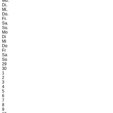
Mo.
Di.
Mi.
Do.
Fr.
Sa.
So.
Mo
Di
Mi
Do
Fr
Sa
So
29
30
1
2
3
4
5
6
7
8
9