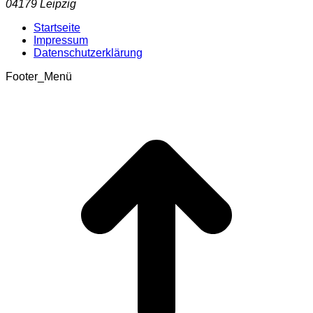
04179 Leipzig
Startseite
Impressum
Datenschutzerklärung
Footer_Menü
t
T