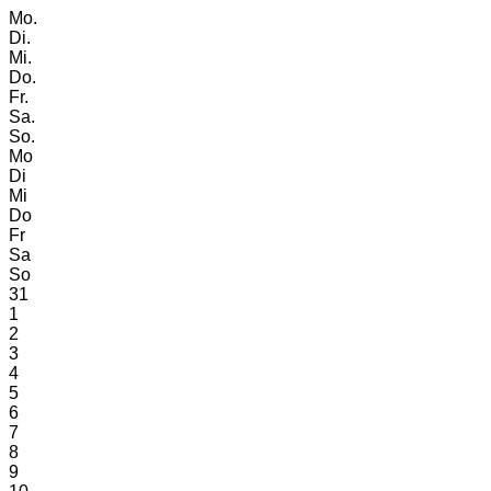
Mo.
Di.
Mi.
Do.
Fr.
Sa.
So.
Mo
Di
Mi
Do
Fr
Sa
So
31
1
2
3
4
5
6
7
8
9