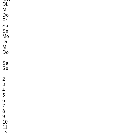
Di.
Mi.
Do.
Fr.
Sa.
So.
Mo
Di
Mi
Do
Fr
Sa
So
1
2
3
4
5
6
7
8
9
10
11
12