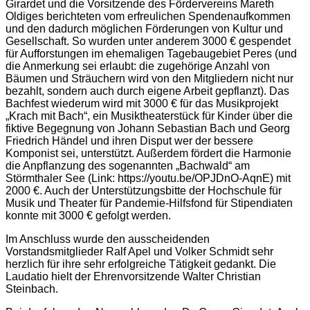
Girardet und die Vorsitzende des Fördervereins Mareth
Oldiges berichteten vom erfreulichen Spendenaufkommen
und den dadurch möglichen Förderungen von Kultur und
Gesellschaft. So wurden unter anderem 3000 € gespendet
für Aufforstungen im ehemaligen Tagebaugebiet Peres (und
die Anmerkung sei erlaubt: die zugehörige Anzahl von
Bäumen und Sträuchern wird von den Mitgliedern nicht nur
bezahlt, sondern auch durch eigene Arbeit gepflanzt). Das
Bachfest wiederum wird mit 3000 € für das Musikprojekt
„Krach mit Bach“, ein Musiktheaterstück für Kinder über die
fiktive Begegnung von Johann Sebastian Bach und Georg
Friedrich Händel und ihren Disput wer der bessere
Komponist sei, unterstützt. Außerdem fördert die Harmonie
die Anpflanzung des sogenannten „Bachwald“ am
Störmthaler See (Link: https://youtu.be/OPJDnO-AqnE) mit
2000 €. Auch der Unterstützungsbitte der Hochschule für
Musik und Theater für Pandemie-Hilfsfond für Stipendiaten
konnte mit 3000 € gefolgt werden.
Im Anschluss wurde den ausscheidenden
Vorstandsmitglieder Ralf Apel und Volker Schmidt sehr
herzlich für ihre sehr erfolgreiche Tätigkeit gedankt. Die
Laudatio hielt der Ehrenvorsitzende Walter Christian
Steinbach.