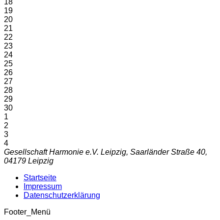
18
19
20
21
22
23
24
25
26
27
28
29
30
1
2
3
4
Gesellschaft Harmonie e.V. Leipzig, Saarländer Straße 40,
04179 Leipzig
Startseite
Impressum
Datenschutzerklärung
Footer_Menü