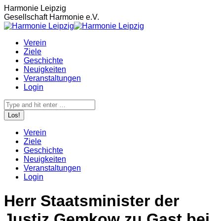
Zum
Harmonie Leipzig
Inhalt
Gesellschaft Harmonie e.V.
springen
Verein
Ziele
Geschichte
Neuigkeiten
Veranstaltungen
Login
Search:
Verein
Ziele
Geschichte
Neuigkeiten
Veranstaltungen
Login
Herr Staatsminister der
Justiz Gemkow zu Gast bei