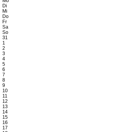
Mo
Di
Mi
Do
Fr
Sa
So
31
1
2
3
4
5
6
7
8
9
10
11
12
13
14
15
16
17