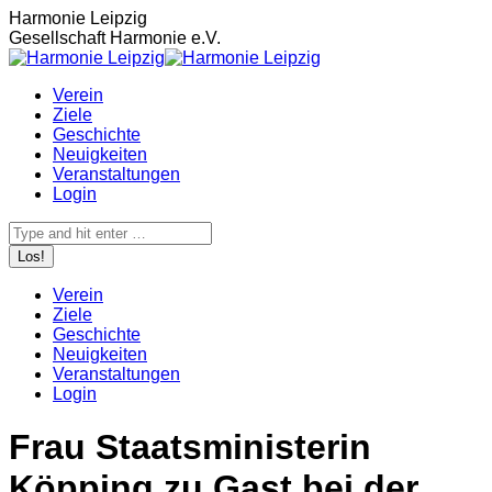
Zum
Harmonie Leipzig
Inhalt
Gesellschaft Harmonie e.V.
springen
Verein
Ziele
Geschichte
Neuigkeiten
Veranstaltungen
Login
Search:
Verein
Ziele
Geschichte
Neuigkeiten
Veranstaltungen
Login
Frau Staatsministerin
Köpping zu Gast bei der