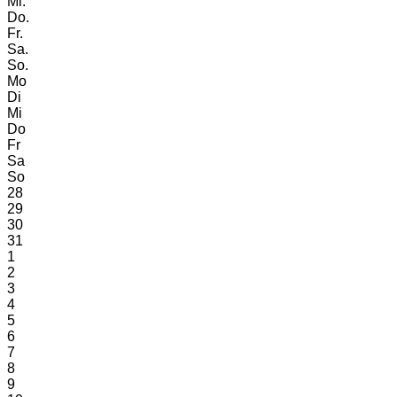
Mi.
Do.
Fr.
Sa.
So.
Mo
Di
Mi
Do
Fr
Sa
So
28
29
30
31
1
2
3
4
5
6
7
8
9