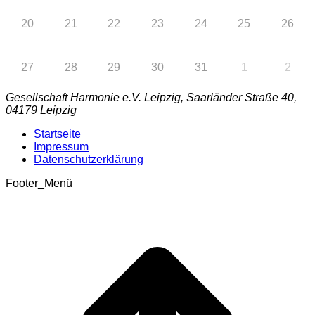
20
21
22
23
24
25
26
27
28
29
30
31
1
2
Gesellschaft Harmonie e.V. Leipzig, Saarländer Straße 40,
04179 Leipzig
Startseite
Impressum
Datenschutzerklärung
Footer_Menü
t
T